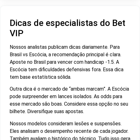
Dicas de especialistas do Bet
VIP
Nossos analistas publicam dicas diariamente. Para
Brasil vs Escócia, a recomendação principal é clara.
Aposte no Brasil para vencer com handicap -1.5. A
Escócia tem dificuldades defensivas fora. Essa dica
tem base estatística sólida.
Outra dica é o mercado de “ambas marcam”. A Escócia
pode surpreender em lances isolados. As odds para
esse mercado são boas. Considere essa opção no seu
bilhete. Diversifique suas apostas.
Nossos modelos consideram lesões e suspensões.
Eles analisam o desempenho recente de cada jogador.
Também avaliam o histórico do técnico. Tudo isso gera