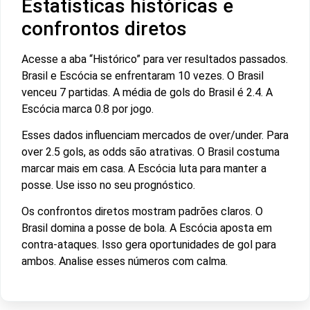
Estatísticas históricas e
confrontos diretos
Acesse a aba “Histórico” para ver resultados passados.
Brasil e Escócia se enfrentaram 10 vezes. O Brasil
venceu 7 partidas. A média de gols do Brasil é 2.4. A
Escócia marca 0.8 por jogo.
Esses dados influenciam mercados de over/under. Para
over 2.5 gols, as odds são atrativas. O Brasil costuma
marcar mais em casa. A Escócia luta para manter a
posse. Use isso no seu prognóstico.
Os confrontos diretos mostram padrões claros. O
Brasil domina a posse de bola. A Escócia aposta em
contra-ataques. Isso gera oportunidades de gol para
ambos. Analise esses números com calma.