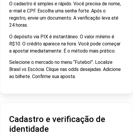
O cadastro é simples e rápido. Você precisa de nome,
e-mail e CPF. Escolha uma senha forte. Após o
registro, envie um documento. A verificação leva até
24 horas.
O depósito via PIX é instantâneo. O valor mínimo é
R$10. O crédito aparece na hora. Você pode começar
a apostar imediatamente. É o método mais prático.
Selecione o mercado no menu “Futebol”. Localize
Brasil vs Escócia. Clique nas odds desejadas. Adicione
ao bilhete. Confirme sua aposta.
Cadastro e verificação de
identidade