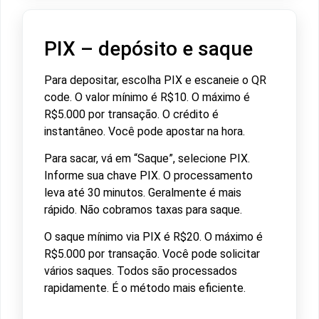
PIX – depósito e saque
Para depositar, escolha PIX e escaneie o QR
code. O valor mínimo é R$10. O máximo é
R$5.000 por transação. O crédito é
instantâneo. Você pode apostar na hora.
Para sacar, vá em “Saque”, selecione PIX.
Informe sua chave PIX. O processamento
leva até 30 minutos. Geralmente é mais
rápido. Não cobramos taxas para saque.
O saque mínimo via PIX é R$20. O máximo é
R$5.000 por transação. Você pode solicitar
vários saques. Todos são processados
rapidamente. É o método mais eficiente.