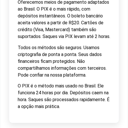
Oferecemos meios de pagamento adaptados
ao Brasil. O PIX é o mais rápido, com
depósitos instantâneos. O boleto bancário
aceita valores a partir de R$20. Cartões de
crédito (Visa, Mastercard) também são
suportados. Saques via PIX levam até 2 horas.
Todos os métodos são seguros. Usamos
criptografia de ponta a ponta. Seus dados
financeiros ficam protegidos. Não
compartilhamos informações com terceiros.
Pode confiar na nossa plataforma.
O PIX é o método mais usado no Brasil. Ele
funciona 24 horas por dia. Depósitos caem na
hora. Saques são processados rapidamente. É
a opção mais prática.