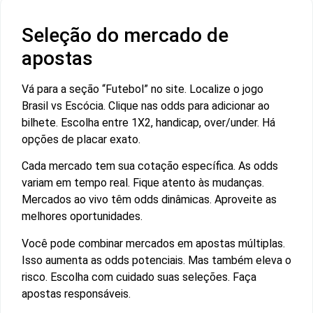
Seleção do mercado de
apostas
Vá para a seção “Futebol” no site. Localize o jogo
Brasil vs Escócia. Clique nas odds para adicionar ao
bilhete. Escolha entre 1X2, handicap, over/under. Há
opções de placar exato.
Cada mercado tem sua cotação específica. As odds
variam em tempo real. Fique atento às mudanças.
Mercados ao vivo têm odds dinâmicas. Aproveite as
melhores oportunidades.
Você pode combinar mercados em apostas múltiplas.
Isso aumenta as odds potenciais. Mas também eleva o
risco. Escolha com cuidado suas seleções. Faça
apostas responsáveis.