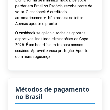
É uma forma de minimizar riscos. Se você
perder em Brasil vs Escócia, recebe parte de
volta. O cashback é creditado
automaticamente. Não precisa solicitar.
Apenas aposte e pronto.
O cashback se aplica a todas as apostas
esportivas. Incluindo eliminatórias da Copa
2026. É um benefício extra para nossos
usuários. Aproveite essa proteção. Aposte
com mais segurança.
Métodos de pagamento
no Brasil