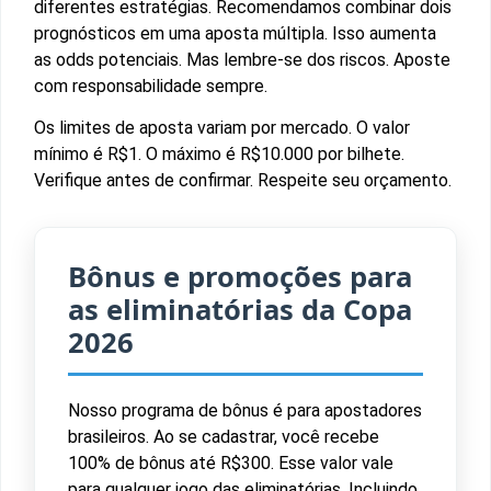
diferentes estratégias. Recomendamos combinar dois
prognósticos em uma aposta múltipla. Isso aumenta
as odds potenciais. Mas lembre-se dos riscos. Aposte
com responsabilidade sempre.
Os limites de aposta variam por mercado. O valor
mínimo é R$1. O máximo é R$10.000 por bilhete.
Verifique antes de confirmar. Respeite seu orçamento.
Bônus e promoções para
as eliminatórias da Copa
2026
Nosso programa de bônus é para apostadores
brasileiros. Ao se cadastrar, você recebe
100% de bônus até R$300. Esse valor vale
para qualquer jogo das eliminatórias. Incluindo