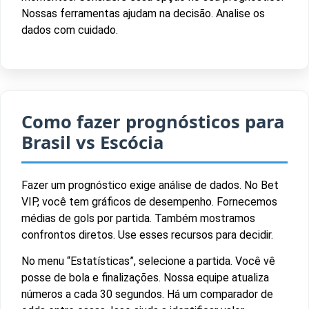
Nossas ferramentas ajudam na decisão. Analise os
dados com cuidado.
Como fazer prognósticos para
Brasil vs Escócia
Fazer um prognóstico exige análise de dados. No Bet
VIP, você tem gráficos de desempenho. Fornecemos
médias de gols por partida. Também mostramos
confrontos diretos. Use esses recursos para decidir.
No menu “Estatísticas”, selecione a partida. Você vê
posse de bola e finalizações. Nossa equipe atualiza
números a cada 30 segundos. Há um comparador de