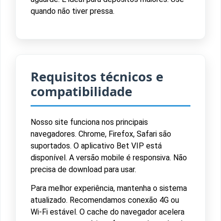
quando não tiver pressa.
Requisitos técnicos e
compatibilidade
Nosso site funciona nos principais
navegadores. Chrome, Firefox, Safari são
suportados. O aplicativo Bet VIP está
disponível. A versão mobile é responsiva. Não
precisa de download para usar.
Para melhor experiência, mantenha o sistema
atualizado. Recomendamos conexão 4G ou
Wi-Fi estável. O cache do navegador acelera