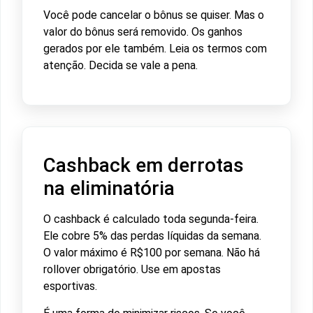
Você pode cancelar o bônus se quiser. Mas o
valor do bônus será removido. Os ganhos
gerados por ele também. Leia os termos com
atenção. Decida se vale a pena.
Cashback em derrotas
na eliminatória
O cashback é calculado toda segunda-feira.
Ele cobre 5% das perdas líquidas da semana.
O valor máximo é R$100 por semana. Não há
rollover obrigatório. Use em apostas
esportivas.