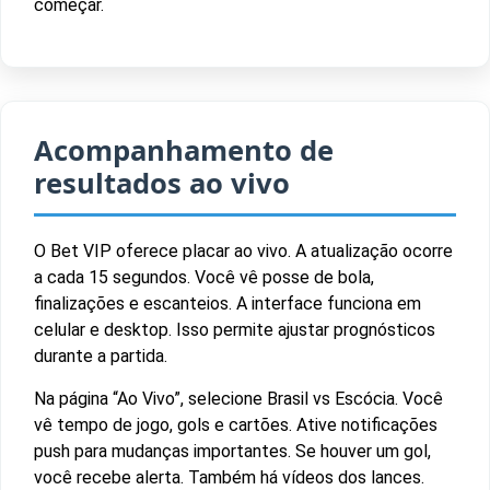
começar.
Acompanhamento de
resultados ao vivo
O Bet VIP oferece placar ao vivo. A atualização ocorre
a cada 15 segundos. Você vê posse de bola,
finalizações e escanteios. A interface funciona em
celular e desktop. Isso permite ajustar prognósticos
durante a partida.
Na página “Ao Vivo”, selecione Brasil vs Escócia. Você
vê tempo de jogo, gols e cartões. Ative notificações
push para mudanças importantes. Se houver um gol,
você recebe alerta. Também há vídeos dos lances.