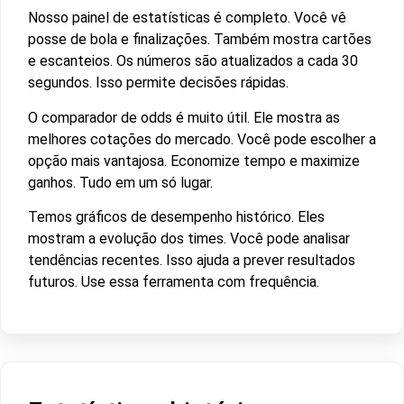
Nosso painel de estatísticas é completo. Você vê
posse de bola e finalizações. Também mostra cartões
e escanteios. Os números são atualizados a cada 30
segundos. Isso permite decisões rápidas.
O comparador de odds é muito útil. Ele mostra as
melhores cotações do mercado. Você pode escolher a
opção mais vantajosa. Economize tempo e maximize
ganhos. Tudo em um só lugar.
Temos gráficos de desempenho histórico. Eles
mostram a evolução dos times. Você pode analisar
tendências recentes. Isso ajuda a prever resultados
futuros. Use essa ferramenta com frequência.