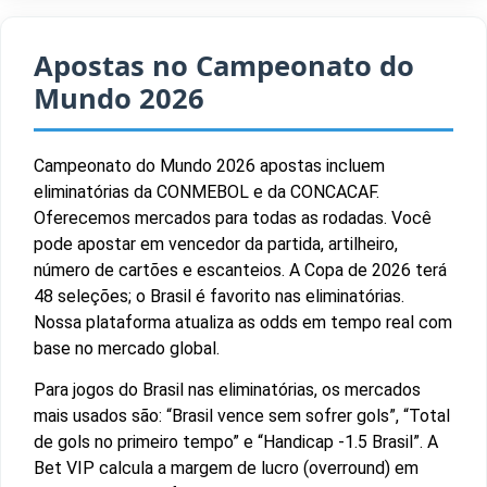
Apostas no Campeonato do
Mundo 2026
Campeonato do Mundo 2026 apostas incluem
eliminatórias da CONMEBOL e da CONCACAF.
Oferecemos mercados para todas as rodadas. Você
pode apostar em vencedor da partida, artilheiro,
número de cartões e escanteios. A Copa de 2026 terá
48 seleções; o Brasil é favorito nas eliminatórias.
Nossa plataforma atualiza as odds em tempo real com
base no mercado global.
Para jogos do Brasil nas eliminatórias, os mercados
mais usados são: “Brasil vence sem sofrer gols”, “Total
de gols no primeiro tempo” e “Handicap -1.5 Brasil”. A
Bet VIP calcula a margem de lucro (overround) em