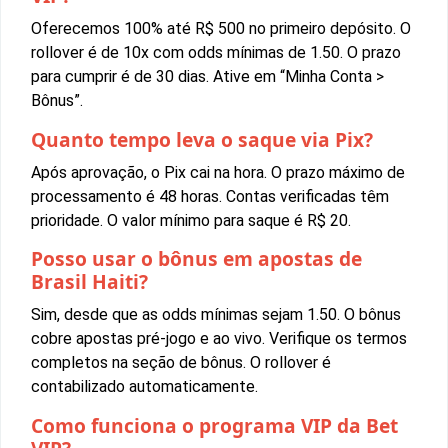
Oferecemos 100% até R$ 500 no primeiro depósito. O
rollover é de 10x com odds mínimas de 1.50. O prazo
para cumprir é de 30 dias. Ative em “Minha Conta >
Bônus”.
Quanto tempo leva o saque via Pix?
Após aprovação, o Pix cai na hora. O prazo máximo de
processamento é 48 horas. Contas verificadas têm
prioridade. O valor mínimo para saque é R$ 20.
Posso usar o bônus em apostas de
Brasil Haiti?
Sim, desde que as odds mínimas sejam 1.50. O bônus
cobre apostas pré-jogo e ao vivo. Verifique os termos
completos na seção de bônus. O rollover é
contabilizado automaticamente.
Como funciona o programa VIP da Bet