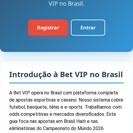
VIP no Brasil.
Registrar
Entrar
Introdução à Bet VIP no Brasil
A Bet VIP opera no Brasil com plataforma completa
de apostas esportivas e cassino. Nosso sistema cobre
futebol, basquete, tênis e e-sports. Trabalhamos com
odds competitivas e mercados diversificados. Este
guia foca nas apostas em Brasil Haiti e nas
eliminatórias do Campeonato do Mundo 2026.