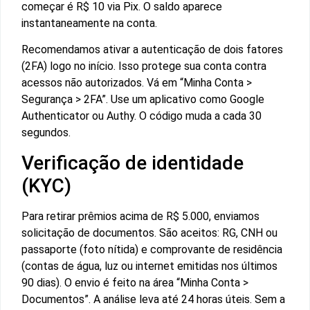
começar é R$ 10 via Pix. O saldo aparece
instantaneamente na conta.
Recomendamos ativar a autenticação de dois fatores
(2FA) logo no início. Isso protege sua conta contra
acessos não autorizados. Vá em “Minha Conta >
Segurança > 2FA”. Use um aplicativo como Google
Authenticator ou Authy. O código muda a cada 30
segundos.
Verificação de identidade
(KYC)
Para retirar prêmios acima de R$ 5.000, enviamos
solicitação de documentos. São aceitos: RG, CNH ou
passaporte (foto nítida) e comprovante de residência
(contas de água, luz ou internet emitidas nos últimos
90 dias). O envio é feito na área “Minha Conta >
Documentos”. A análise leva até 24 horas úteis. Sem a