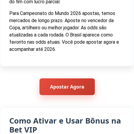
do fim com lucro parcial.
Para Campeonato do Mundo 2026 apostas, temos
mercados de longo prazo. Aposte no vencedor da
Copa, artilheiro ou melhor jogador. As odds são
atualizadas a cada rodada. O Brasil aparece como
favorito nas odds atuais. Você pode apostar agora e
acompanhar até 2026.
Apostar Agora
Como Ativar e Usar Bônus na
Bet VIP