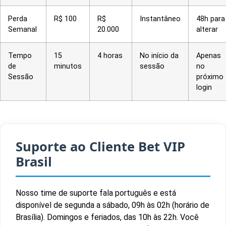
Perda
R$ 100
R$
Instantâneo
48h para
Semanal
20.000
alterar
Tempo
15
4 horas
No início da
Apenas
de
minutos
sessão
no
Sessão
próximo
login
Suporte ao Cliente Bet VIP
Brasil
Nosso time de suporte fala português e está
disponível de segunda a sábado, 09h às 02h (horário de
Brasília). Domingos e feriados, das 10h às 22h. Você